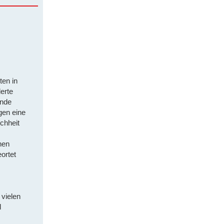
ten in
erte
ende
gen eine
chheit
hen
ortet
 vielen
d