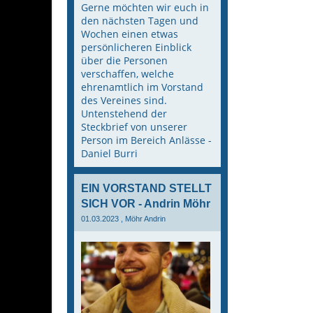
Gerne möchten wir euch in
den nächsten Tagen und
Wochen einen etwas
persönlicheren Einblick
über die Personen
verschaffen, welche
ehrenamtlich im Vorstand
des Vereines sind.
Untenstehend der
Steckbrief von unserer
Person im Bereich Anlässe -
Daniel Burri
EIN VORSTAND STELLT
SICH VOR - Andrin Möhr
01.03.2023
, Möhr Andrin