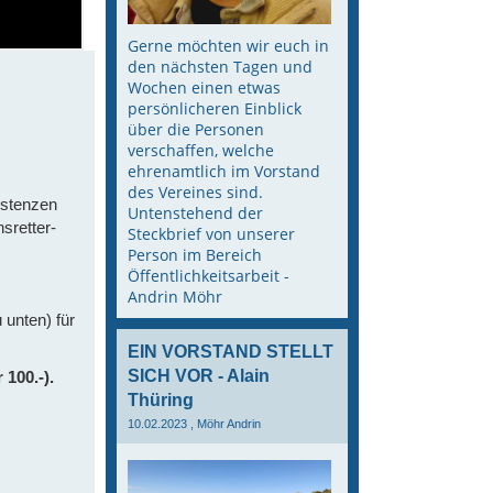
Gerne möchten wir euch in
den nächsten Tagen und
Wochen einen etwas
persönlicheren Einblick
über die Personen
verschaffen, welche
ehrenamtlich im Vorstand
des Vereines sind.
istenzen
Untenstehend der
sretter-
Steckbrief von unserer
Person im Bereich
Öffentlichkeitsarbeit -
Andrin Möhr
 unten) für
EIN VORSTAND STELLT
SICH VOR - Alain
 100.-).
Thüring
10.02.2023
, Möhr Andrin