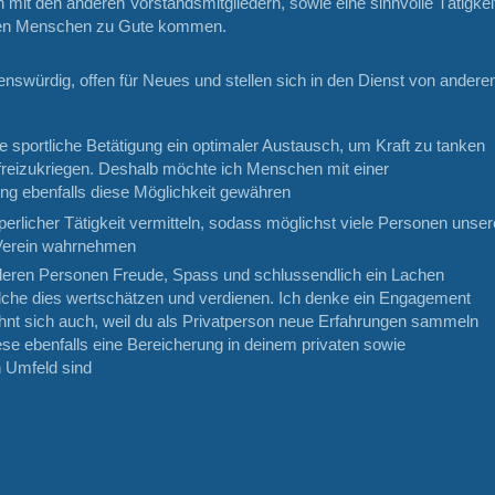
mit den anderen Vorstandsmitgliedern, sowie eine sinnvolle Tätigkei
en Menschen zu Gute kommen.
benswürdig, offen für Neues und stellen sich in den Dienst von andere
ie sportliche Betätigung ein optimaler Austausch, um Kraft zu tanken
freizukriegen. Deshalb möchte ich Menschen mit einer
ung ebenfalls diese Möglichkeit gewähren
erlicher Tätigkeit vermitteln, sodass möglichst viele Personen unser
Verein wahrnehmen
eren Personen Freude, Spass und schlussendlich ein Lachen
elche dies wertschätzen und verdienen. Ich denke ein Engagement
nt sich auch, weil du als Privatperson neue Erfahrungen sammeln
ese ebenfalls eine Bereicherung in deinem privaten sowie
n Umfeld sind