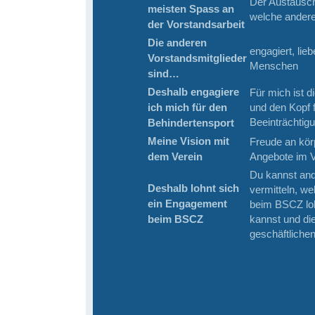
Der Austausch 
meisten Spass an
welche ander
der Vorstandsarbeit
Die anderen
engagiert, lie
Vorstandsmitglieder
Menschen
sind…
Deshalb engagiere
Für mich ist d
ich mich für den
und den Kopf 
Beeinträchtig
Behindertensport
Meine Vision mit
Freude an körp
dem Verein
Angebote im 
Du kannst and
Deshalb lohnt sich
vermitteln, w
ein Engagement
beim BSCZ loh
beim BSCZ
kannst und di
geschäftliche